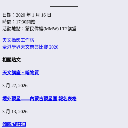
日期：2020 年 1 月 16 日
時間：17:30開始
活動地點：蒙民偉樓(MMW) LT2講堂
天文攝影工作坊
文
全港學界天文問答比賽 2020
章
相關貼文
導
覽
天文講座・暗物質
3 月 27, 2026
境外觀星——內蒙古觀星團 報名表格
3 月 13, 2026
傾四/成莊日