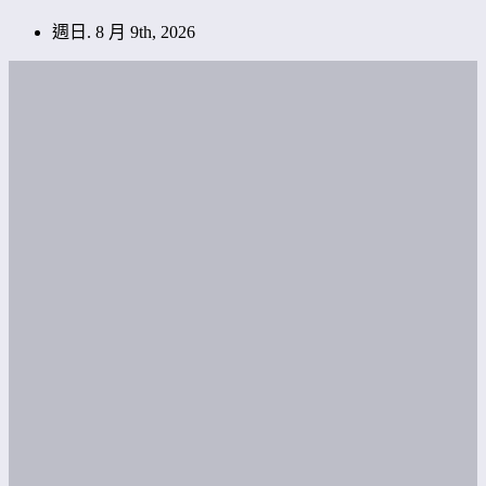
跳
週日. 8 月 9th, 2026
至
內
容